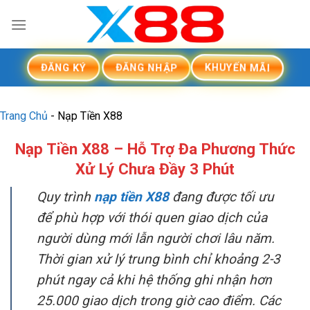
Skip
to
content
KHUYẾN MÃI
ĐĂNG NHẬP
ĐĂNG KÝ
Trang Chủ
-
Nạp Tiền X88
Nạp Tiền X88 – Hỗ Trợ Đa Phương Thức
Xử Lý Chưa Đầy 3 Phút
Quy trình
nạp tiền X88
đang được tối ưu
để phù hợp với thói quen giao dịch của
người dùng mới lẫn người chơi lâu năm.
Thời gian xử lý trung bình chỉ khoảng 2-3
phút ngay cả khi hệ thống ghi nhận hơn
25.000 giao dịch trong giờ cao điểm. Các