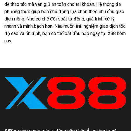
dễ thao tác mà vẫn giữ an toàn cho tài khoản. Hệ thống đa
phương thức giúp bạn chủ động lựa chọn theo nhu cầu giao
dịch riêng. Nhờ cơ chế đối soát tự động, quá trình xử lý
nhanh và minh bạch hơn. Nếu muốn trải nghiệm giao dịch tốc
độ cao và ổn định, bạn có thể bắt đầu nạp ngay tại X88 hôm
nay.
X88
– cổng game giải trí đẳng cấp châu Á, nơi hội tụ
cá