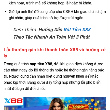
kích hoạt, tránh mã số không hợp lệ hoặc bị khóa.
Giữ lại ảnh thẻ để cung cấp cho CSKH khi giao dịch chậm
ghi nhận, giúp quá trình hỗ trợ được rút ngắn.
Xem Thêm:
Hướng Dẫn
Rút Tiền X88
Thao Tác Nhanh An Toàn Với 3 Phút
Lỗi thường gặp khi thanh toán X88 và hướng xử
lý
Trong quá trình
nạp tiền X88
, đôi khi giao dịch không được
cập nhật ngay do lỗi thông tin hoặc hệ thống ngân hàng bảo
trì. Người dùng cần nhận biết đúng nguyên nhân để khắc
phục kịp thời. Bảng dưới đây tổng hợp những lỗi phổ biến
nhất để bạn dễ đối chiếu.