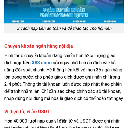
3 cách nạp tiền an toàn và dễ thao tác cho hội viên
Chuyển khoản ngân hàng nội địa
Hình thức chuyển khoản đang chiếm hơn 62% lượng giao
dịch
nạp tiền
X88.com
mỗi ngày nhờ tính ổn định và khả
năng đối soát nhanh. Hệ thống liên kết với hơn 35 ngân hàng
lớn trong nước, cho phép giao dịch được ghi nhận chỉ trong
2-4 phút. Thông tin tài khoản luôn được cập nhật theo phiên
để tránh nhầm lẫn. Chỉ cần sao chép chính xác số tài khoản,
nhập đúng nội dung mã hóa là giao dịch có thể hoàn tất ngay.
Ví điện tử, ví ảo USDT
Hơn 40.000 lượt nạp qua ví điện tử và USDT được ghi nhận