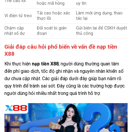
Thẻ cào lỗi
hoặc mã hỏng
uy tín
Tải cao hoặc xác
Làm mới ứng dụng, thao
Ví điện tử treo
thực lỗi
tác lại
Chậm cập
Đối soát bị gián
Gửi biên lai để CSKH duyệt
nhật số dư
đoạn
thủ công
Giải đáp câu hỏi phổ biến về vấn đề nạp tiền
X88
Khi thực hiện
nạp tiền X88
, người dùng thường quan tâm
đến phí giao dịch, tốc độ ghi nhận và nguyên nhân khiến số
dư chưa cập nhật. Các giải đáp dưới đây giúp bạn nắm rõ
quy trình để tránh sai sót. Đây cũng là các trường hợp được
người dùng hỏi nhiều nhất trong quá trình hỗ trợ.