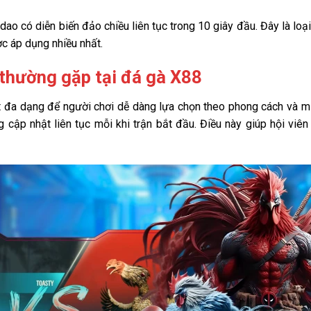
ao có diễn biến đảo chiều liên tục trong 10 giây đầu. Đây là loạ
c áp dụng nhiều nhất.
thường gặp tại đá gà X88
t đa dạng để người chơi dễ dàng lựa chọn theo phong cách và 
g cập nhật liên tục mỗi khi trận bắt đầu. Điều này giúp hội viên 