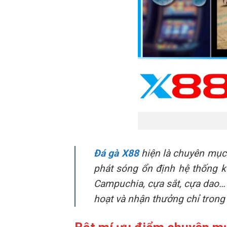
Đá gà X88
hiện là chuyên mục 
phát sóng ổn định hệ thống 
Campuchia, cựa sắt, cựa dao… 
hoạt và nhận thưởng chỉ trong 