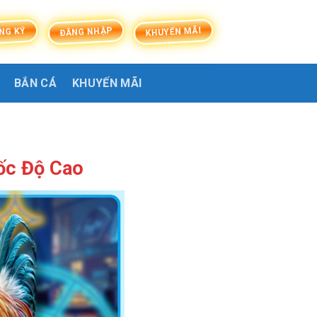
KHUYẾN MÃI
ĐĂNG NHẬP
NG KÝ
BẮN CÁ
KHUYẾN MÃI
ốc Độ Cao