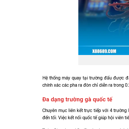
Hệ thống máy quay tại trường đấu được đặ
chính xác các pha ra đòn chỉ diễn ra trong 0
Đa dạng trường gà quốc tế
Chuyên mục liên kết trực tiếp với 4 trường
đến tối. Việc kết nối quốc tế giúp hội viên 