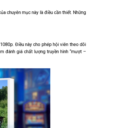
của chuyên mục này là điều cần thiết. Những
080p. Điều này cho phép hội viên theo dõi
m đánh giá chất lượng truyền hình “mượt –