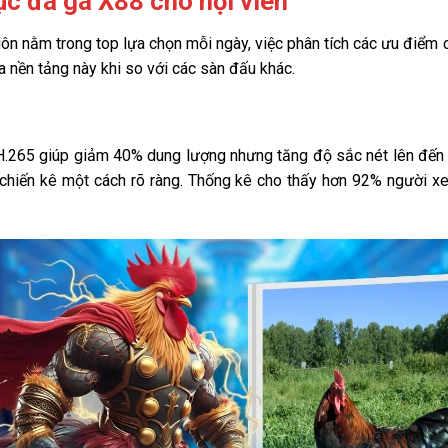
c đá gà X88 cho hội viên
ôn nằm trong top lựa chọn mỗi ngày, việc phân tích các ưu điểm 
a nền tảng này khi so với các sàn đấu khác.
.265 giúp giảm 40% dung lượng nhưng tăng độ sắc nét lên đến 1
 chiến kê một cách rõ ràng. Thống kê cho thấy hơn 92% người xe