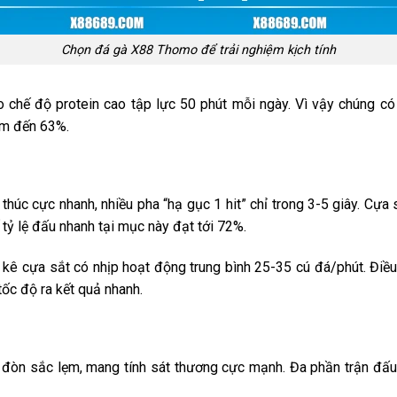
Chọn đá gà X88 Thomo để trải nghiệm kịch tính
chế độ protein cao tập lực 50 phút mỗi ngày. Vì vậy chúng có đ
iếm đến 63%.
 thúc cực nhanh, nhiều pha “hạ gục 1 hit” chỉ trong 3-5 giây. C
 tỷ lệ đấu nhanh tại mục này đạt tới 72%.
n kê cựa sắt có nhịp hoạt động trung bình 25-35 cú đá/phút. Điều
ốc độ ra kết quả nhanh.
 đòn sắc lẹm, mang tính sát thương cực mạnh. Đa phần trận đấu 