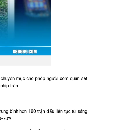
ó, chuyên mục cho phép người xem quan sát
nhịp trận.
rung bình hơn 180 trận đấu liên tục từ sáng
60-70%.