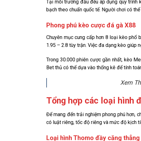
Tại mỗi trường đấu đều áp dụng quy trình k
bạch theo chuẩn quốc tế. Người chơi có thể 
Phong phú kèo cược đá gà X88
Chuyên mục cung cấp hơn 8 loại kèo phổ bi
1.95 – 2.8 tùy trận. Việc đa dạng kèo giúp n
Trong 30.000 phiên cược gần nhất, kèo Me
Bet thủ có thể dựa vào thống kê để tính toá
Xem T
Tổng hợp các loại hình đ
Để mang đến trải nghiệm phong phú hơn, chu
có luật riêng, tốc độ riêng và mức độ kịch t
Loại hình Thomo đầy căng thẳng