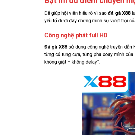
Bật mí ưu điểm chuyên mụ
Để giúp hội viên hiểu rõ vì sao
đá gà X88
lu
yếu tố dưới đây chứng minh sự vượt trội củ
Công nghệ phát full HD
Đá gà X88
sử dụng công nghệ truyền dẫn H
từng cú tung cựa, từng pha xoay mình của
không giật – không delay”.