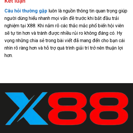
Kết luận
Câu hỏi thường gặp
luôn là nguồn thông tin quan trọng giúp
người dùng hiểu nhanh mọi vấn đề trước khi bắt đầu trải
nghiệm tại X88. Khi nắm rõ các thắc mắc phổ biến hội viên
sẽ tự tin hơn và tránh được nhiều rủi ro không đáng có. Hy
vọng những chia sẻ trong bài viết đã mang đến cho bạn cái
nhìn rõ ràng hơn và hỗ trợ quá trình giải trí trở nên thuận lợi
hơn.