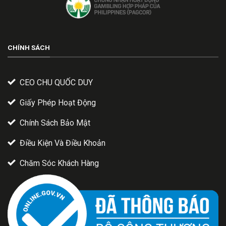
CHÍNH SÁCH
CEO CHU QUỐC DUY
Giấy Phép Hoạt Động
Chính Sách Bảo Mật
Điều Kiện Và Điều Khoản
Chăm Sóc Khách Hàng