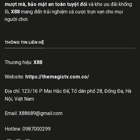
mượt mà, bảo mật an toàn tuyệt đối
và kho ưu đãi khổng
lồ,
X88
mang đến trải nghiệm cá cược trọn vẹn cho mọi
người chơi.
THÔNG TIN LIÊN HỆ
Thương hiệu:
X88
Website:
https://themagistv.com.co/
Địa chỉ: 123/16 P. Mai Hắc Đế, Tổ dân phố 28, Đống Đa, Hà
Nội, Việt Nam
Email:
X88689@gmail.com
Hotline: 0987000299