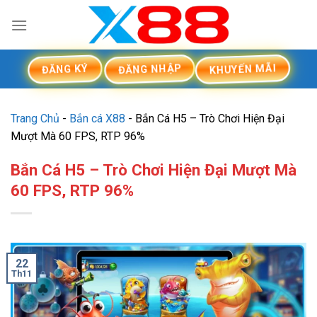
Skip
to
content
KHUYẾN MÃI
ĐĂNG NHẬP
ĐĂNG KÝ
Trang Chủ
-
Bắn cá X88
-
Bắn Cá H5 – Trò Chơi Hiện Đại
Mượt Mà 60 FPS, RTP 96%
Bắn Cá H5 – Trò Chơi Hiện Đại Mượt Mà
60 FPS, RTP 96%
22
Th11