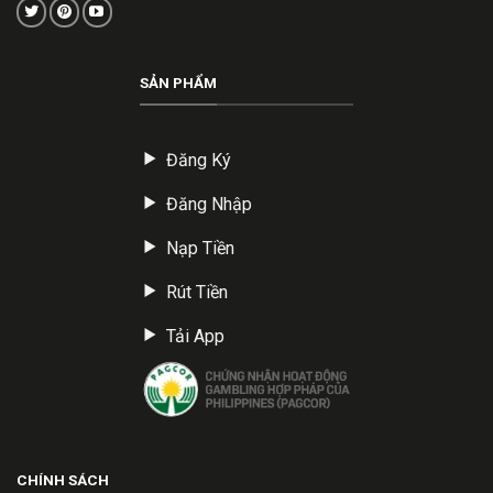
SẢN PHẨM
Đăng Ký
Đăng Nhập
Nạp Tiền
Rút Tiền
Tải App
CHÍNH SÁCH