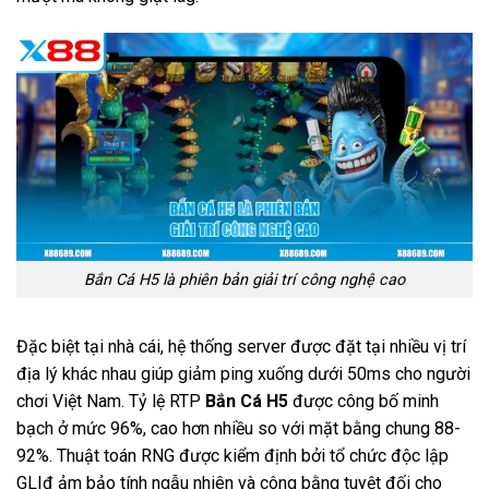
Bắn Cá H5 là phiên bản giải trí công nghệ cao
Đặc biệt tại nhà cái, hệ thống server được đặt tại nhiều vị trí
địa lý khác nhau giúp giảm ping xuống dưới 50ms cho người
chơi Việt Nam. Tỷ lệ RTP
Bắn Cá H5
được công bố minh
bạch ở mức 96%, cao hơn nhiều so với mặt bằng chung 88-
92%. Thuật toán RNG được kiểm định bởi tổ chức độc lập
GLIđ ảm bảo tính ngẫu nhiên và công bằng tuyệt đối cho