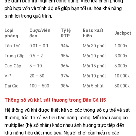
để đảm bảo trải nghiệm công bằng. Việc lựa chọn phòng
phù hợp vốn và trình độ sẽ giúp bạn tối ưu hóa khả năng
sinh lời trong quá trình.
Loại
Cược/viên
Tỷ lệ
Boss xuất
Jackpot
phòng
đạn
RTP
hiện
Tân Thủ
0.01 – 0.1
94%
Mỗi 30 phút
1.000x
Trung Cấp
0.5 – 2
95%
Mỗi 20 phút
3.000x
Cao Cấp
5 – 10
96%
Mỗi 15 phút
5.000x
VIP
20 – 50
97%
Mỗi 10 phút
10.000x
Đại Gia
100 – 500
98%
Mỗi 5 phút
50.000x
Thông số vũ khí, sát thương trong Bắn Cá H5
Hệ thống vũ khí được thiết kế với các thông số cụ thể về sát
thương, tốc độ xả và tiêu hao năng lượng. Mỗi loại súng có
multiplier (hệ số nhân) khác nhau ảnh hưởng trực tiếp đến
khả năng tiêu diệt mục tiêu. Người chơi cần hiểu rõ các