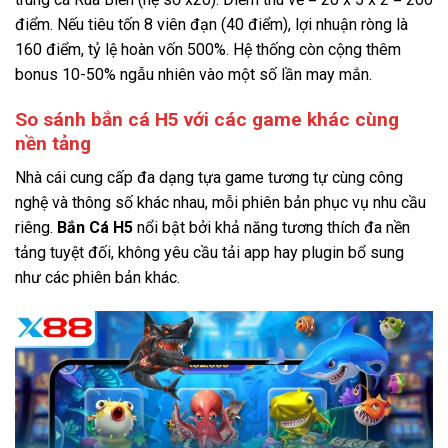
điểm. Nếu tiêu tốn 8 viên đạn (40 điểm), lợi nhuận ròng là
160 điểm, tỷ lệ hoàn vốn 500%. Hệ thống còn cộng thêm
bonus 10-50% ngẫu nhiên vào một số lần may mắn.
So sánh bắn cá H5 với các game khác cùng
nền tảng
Nhà cái cung cấp đa dạng tựa game tương tự cùng công
nghệ và thông số khác nhau, mỗi phiên bản phục vụ nhu cầu
riêng.
Bắn Cá H5
nổi bật bởi khả năng tương thích đa nền
tảng tuyệt đối, không yêu cầu tải app hay plugin bổ sung
như các phiên bản khác.