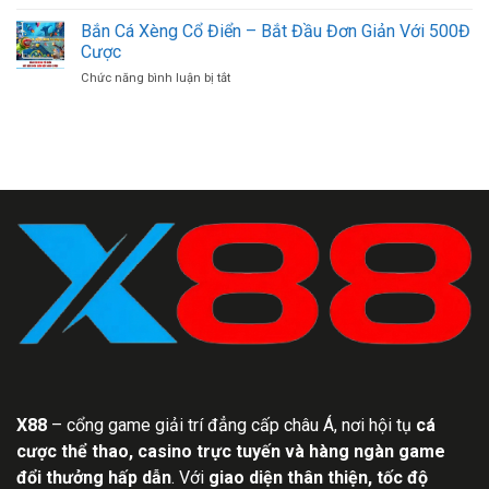
Bắn
Đầu
Đến
Cá
Bắn Cá Xèng Cổ Điển – Bắt Đầu Đơn Giản Với 500Đ
–
28,888k
H5
Tặng
Cược
–
Thưởng
ở
Chức năng bình luận bị tắt
Trò
Nhận
Bắn
Chơi
Ngay
Cá
Hiện
41,000K
Xèng
Đại
Cổ
Mượt
Điển
Mà
–
60
Bắt
FPS,
Đầu
RTP
Đơn
96%
Giản
Với
500Đ
Cược
X88
– cổng game giải trí đẳng cấp châu Á, nơi hội tụ
cá
cược thể thao, casino trực tuyến và hàng ngàn game
đổi thưởng hấp dẫn
. Với
giao diện thân thiện, tốc độ