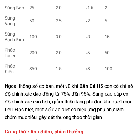
Súng Bạc
25
2.0
x1.5
2
Súng
50
2.5
x2
5
Vàng
Súng
100
3.0
x3
15
Bạch Kim
Pháo
200
2.0
x5
50
Laser
Pháo
350
1.5
x8
100
Điện
Ngoài thông số cơ bản, mỗi vũ khí
Bắn Cá H5
còn có chỉ số
độ chính xác dao động từ 75% đến 95%. Súng cao cấp có
độ chính xác cao hơn, giảm thiểu lãng phí đạn khi trượt mục
tiêu. Đặc biệt, một số đặc biệt có hiệu ứng phụ như làm
chậm mục tiêu, gây sát thương theo thời gian.
Công thức tính điểm, phần thưởng