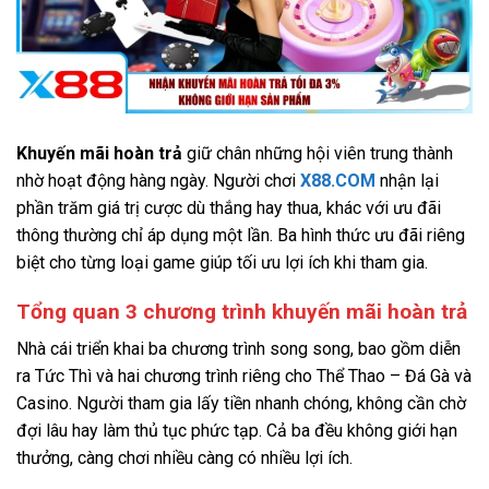
Khuyến mãi hoàn trả
giữ chân những hội viên trung thành
nhờ hoạt động hàng ngày. Người chơi
X88.COM
nhận lại
phần trăm giá trị cược dù thắng hay thua, khác với ưu đãi
thông thường chỉ áp dụng một lần. Ba hình thức ưu đãi riêng
biệt cho từng loại game giúp tối ưu lợi ích khi tham gia.
Tổng quan 3 chương trình khuyến mãi hoàn trả
Nhà cái triển khai ba chương trình song song, bao gồm diễn
ra Tức Thì và hai chương trình riêng cho Thể Thao – Đá Gà và
Casino. Người tham gia lấy tiền nhanh chóng, không cần chờ
đợi lâu hay làm thủ tục phức tạp. Cả ba đều không giới hạn
thưởng, càng chơi nhiều càng có nhiều lợi ích.