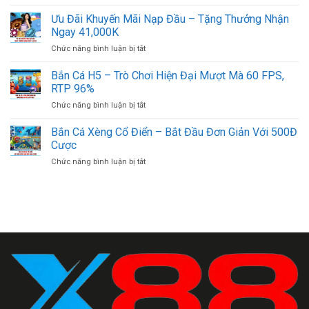
3
Tối
Chương
Ưu Đãi Khuyến Mãi Nạp Đầu – Tặng Thưởng Nhận
Đa
Trình
3%
Ngay 41,000K
Khuyến
Không
ở
Chức năng bình luận bị tắt
Mãi
Giới
Ưu
Cược
Hạn
Đãi
Bắn Cá H5 – Trò Chơi Hiện Đại Mượt Mà 60 FPS,
Thua
Sản
Khuyến
–
RTP 96%
Phẩm
Mãi
Bảo
ở
Chức năng bình luận bị tắt
Nạp
Hiểm
Bắn
Đầu
Đến
Cá
Bắn Cá Xèng Cổ Điển – Bắt Đầu Đơn Giản Với 500Đ
–
28,888k
H5
Tặng
Cược
–
Thưởng
ở
Chức năng bình luận bị tắt
Trò
Nhận
Bắn
Chơi
Ngay
Cá
Hiện
41,000K
Xèng
Đại
Cổ
Mượt
Điển
Mà
–
60
Bắt
FPS,
Đầu
RTP
Đơn
96%
Giản
Với
500Đ