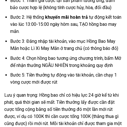
Bước 1: Tham gia cược tại sản phẩm tương ứng, đảm
bảo cược hợp lệ (không tính cược hủy, hòa, đối đầu)
Bước 2: Hệ thống
khuyến mãi hoàn trả
tự động kết toán
vào lúc 13:00-15:00 ngày hôm sau, TẠO hồng bao may
mắn.
Bước 3: Đăng nhập tài khoản, vào mục Hồng Bao May
Mắn hoặc Lì Xì May Mắn ở trang chủ (có thông báo đỏ)
Bước 4: Chọn hồng bao tương ứng chương trình, bấm Mở
để nhận thưởng NGẪU NHIÊN trong khoảng quy định
Bước 5: Tiền thưởng tự động vào tài khoản, cần chạy 1
vòng cược mới được rút
Lưu ý quan trọng: Hồng bao chỉ có hiệu lực 24 giờ kể từ khi
phát, quá thời gian sẽ mất. Tiền thưởng lấy được cần đặt
cược tổng cộng bằng số tiền thưởng đó một lần mới rút
được, ví dụ có 100K thì cần cược tổng 100K (thắng thua gì
cũng được) rồi mới rút. Mỗi tài khoản chỉ được tham gia một