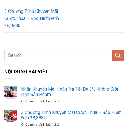
3 Chương Trình Khuyến Mãi
Cược Thua – Bảo Hiểm Đến
28,888k
NỘI DUNG BÀI VIÉT
Nhận Khuyến Mãi Hoàn Trả Tối Đa 3% Không Giới
Hạn Sản Phẩm
ở
Chức năng bình luận bị tắt
Nhận
Khuyến
3 Chương Trình Khuyến Mãi Cược Thua – Bảo Hiểm
Mãi
Đến 28,888k
Hoàn
ở
Chức năng bình luận bị tắt
Trả