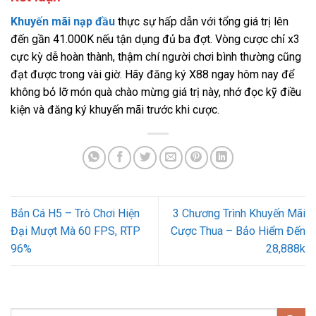
Khuyến mãi nạp đầu
thực sự hấp dẫn với tổng giá trị lên
đến gần 41.000K nếu tận dụng đủ ba đợt. Vòng cược chỉ x3
cực kỳ dễ hoàn thành, thậm chí người chơi bình thường cũng
đạt được trong vài giờ. Hãy đăng ký X88 ngay hôm nay để
không bỏ lỡ món quà chào mừng giá trị này, nhớ đọc kỹ điều
kiện và đăng ký khuyến mãi trước khi cược.
Bắn Cá H5 – Trò Chơi Hiện
3 Chương Trình Khuyến Mãi
Đại Mượt Mà 60 FPS, RTP
Cược Thua – Bảo Hiểm Đến
96%
28,888k