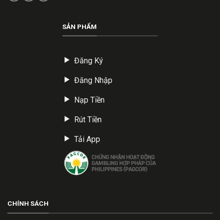
SẢN PHẨM
Đăng Ký
Đăng Nhập
Nạp Tiền
Rút Tiền
Tải App
CHÍNH SÁCH