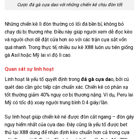
Cược đá gà cựa dao với những chiến kê chịu đòn tốt
Những chiến kê lì đòn thường có lối đá bền bỉ, không bỏ
chạy dù bị thương nhẹ. Điều này giúp người xem dễ đọc kèo
và người chơi dễ đặt cửa hơn so với các trận cựa sắt vốn
quá nhanh. Trong thực tế, nhiều sư kê X88 luôn ưu tiên giống
gà Asil hoặc Mỹ lai vì độ lì cao.
Quan sát sự linh hoạt
Linh hoạt là yếu tố quyết định trong
đá gà cựa da
o, bởi cú
quét dao cần góc tiếp cận chuẩn xác. Chiến kê có phản xạ
tốt thường giảm 40% nguy cơ bị thương nặng. Ví dụ, Peru lai
Mỹ có tốc độ xoay người trung bình 0.4 giây/lần.
Sự linh hoạt giúp chiến kê né được đòn cắt ngang – đòn gây
nguy hiểm nhất của cựa dao. Đây cũng là yếu tố được bet
thủ tại X88 dùng để nhận định kèo chuẩn hơn cả trong cựa