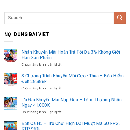
NỘI DUNG BÀI VIÉT
Nhận Khuyến Mãi Hoàn Trả Tối Đa 3% Không Giới
Hạn Sản Phẩm
ở
Chức năng bình luận bị tắt
Nhận
Khuyến
3 Chương Trình Khuyến Mãi Cược Thua – Bảo Hiểm
Mãi
Đến 28,888k
Hoàn
ở
Chức năng bình luận bị tắt
Trả
3
Tối
Chương
Ưu Đãi Khuyến Mãi Nạp Đầu – Tặng Thưởng Nhận
Đa
Trình
3%
Ngay 41,000K
Khuyến
Không
ở
Chức năng bình luận bị tắt
Mãi
Giới
Ưu
Cược
Hạn
Đãi
Bắn Cá H5 – Trò Chơi Hiện Đại Mượt Mà 60 FPS,
Thua
Sản
Khuyến
–
RTP 96%
Phẩm