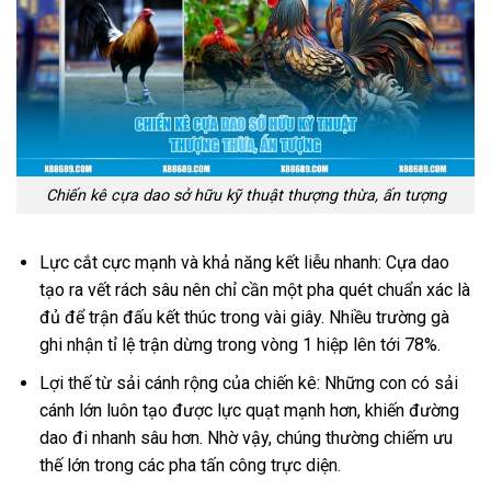
Chiến kê cựa dao sở hữu kỹ thuật thượng thừa, ấn tượng
Lực cắt cực mạnh và khả năng kết liễu nhanh: Cựa dao
tạo ra vết rách sâu nên chỉ cần một pha quét chuẩn xác là
đủ để trận đấu kết thúc trong vài giây. Nhiều trường gà
ghi nhận tỉ lệ trận dừng trong vòng 1 hiệp lên tới 78%.
Lợi thế từ sải cánh rộng của chiến kê: Những con có sải
cánh lớn luôn tạo được lực quạt mạnh hơn, khiến đường
dao đi nhanh sâu hơn. Nhờ vậy, chúng thường chiếm ưu
thế lớn trong các pha tấn công trực diện.