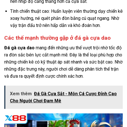
nên nhịp độ căng thẳng hơn cả cựa sắt.
Tính chiến thuật cao: Huấn luyện viên thường dạy chiến kê
xoay hướng, né quét phản đòn bằng cú quạt ngang. Nhờ
vậy trận đấu trở nên hấp dẫn và khó đoán hơn.
Các thế mạnh thường gặp ở đá gà cựa dao
Đá gà cựa dao
mang đến những ưu thế vượt trội nhờ tốc độ
ra đòn sắc bén lực cắt mạnh mẽ. Đây là thể loại phù hợp cho
những chiến kê có kỹ thuật áp sát nhanh và sức bật cao. Nhờ
những đặc trưng này, người chơi dễ dàng phân tích thế trận
và đưa ra quyết định cược chính xác hơn.
Xem thêm
Đá Gà Cựa Sắt - Môn Cá Cược Đỉnh Cao
Cho Người Chơi Đam Mê