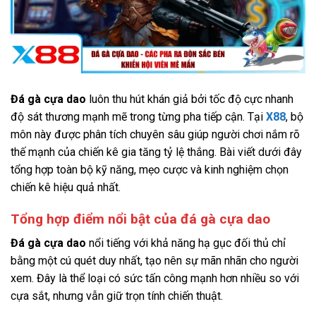
Đá gà cựa dao
luôn thu hút khán giả bởi tốc độ cực nhanh
độ sát thương mạnh mẽ trong từng pha tiếp cận. Tại
X88
, bộ
môn này được phân tích chuyên sâu giúp người chơi nắm rõ
thế mạnh của chiến kê gia tăng tỷ lệ thắng. Bài viết dưới đây
tổng hợp toàn bộ kỹ năng, mẹo cược và kinh nghiệm chọn
chiến kê hiệu quả nhất.
Tổng hợp điểm nổi bật của đá gà cựa dao
Đá gà cựa dao
nổi tiếng với khả năng hạ gục đối thủ chỉ
bằng một cú quét duy nhất, tạo nên sự mãn nhãn cho người
xem. Đây là thể loại có sức tấn công mạnh hơn nhiều so với
cựa sắt, nhưng vẫn giữ trọn tính chiến thuật.