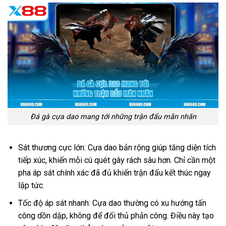
Đá gà cựa dao mang tới những trận đấu mãn nhãn
Sát thương cực lớn: Cựa dao bản rộng giúp tăng diện tích
tiếp xúc, khiến mỗi cú quét gây rách sâu hơn. Chỉ cần một
pha áp sát chính xác đã đủ khiến trận đấu kết thúc ngay
lập tức.
Tốc độ áp sát nhanh: Cựa dao thường có xu hướng tấn
công dồn dập, không để đối thủ phản công. Điều này tạo