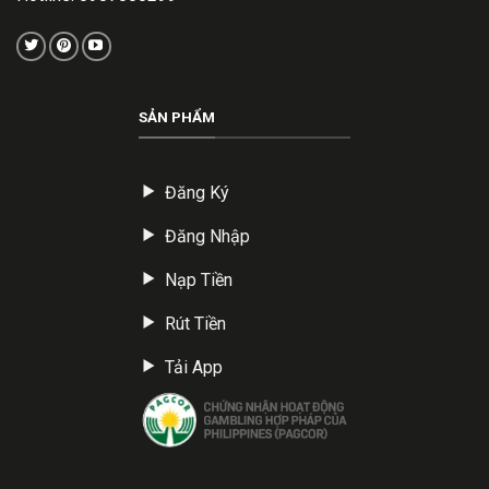
SẢN PHẨM
Đăng Ký
Đăng Nhập
Nạp Tiền
Rút Tiền
Tải App