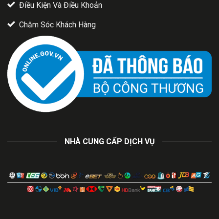
Điều Kiện Và Điều Khoản
Chăm Sóc Khách Hàng
NHÀ CUNG CẤP DỊCH VỤ