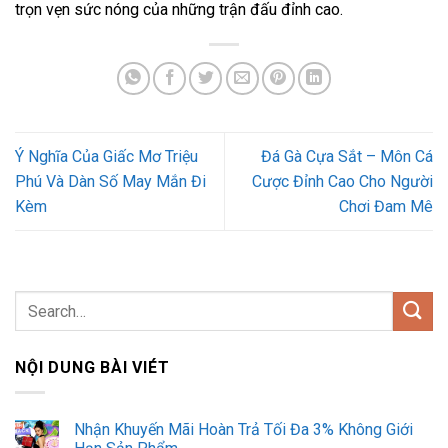
trọn vẹn sức nóng của những trận đấu đỉnh cao.
Ý Nghĩa Của Giấc Mơ Triệu
Đá Gà Cựa Sắt – Môn Cá
Phú Và Dàn Số May Mắn Đi
Cược Đỉnh Cao Cho Người
Kèm
Chơi Đam Mê
NỘI DUNG BÀI VIÉT
Nhận Khuyến Mãi Hoàn Trả Tối Đa 3% Không Giới