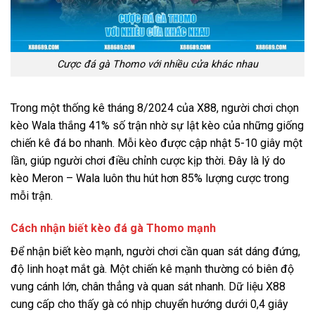
Cược đá gà Thomo với nhiều cửa khác nhau
Trong một thống kê tháng 8/2024 của X88, người chơi chọn
kèo Wala thắng 41% số trận nhờ sự lật kèo của những giống
chiến kê đá bo nhanh. Mỗi kèo được cập nhật 5-10 giây một
lần, giúp người chơi điều chỉnh cược kịp thời. Đây là lý do
kèo Meron – Wala luôn thu hút hơn 85% lượng cược trong
mỗi trận.
Cách nhận biết kèo đá gà Thomo mạnh
Để nhận biết kèo mạnh, người chơi cần quan sát dáng đứng,
độ linh hoạt mắt gà. Một chiến kê mạnh thường có biên độ
vung cánh lớn, chân thẳng và quan sát nhanh. Dữ liệu X88
cung cấp cho thấy gà có nhịp chuyển hướng dưới 0,4 giây