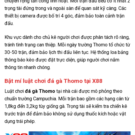
chuyển rộng tấn công linh hoạt. Mỗi trận đấu đều có ít nhất 2
trọng tài đứng trong và ngoài sàn để quan sát kỹ càng. Các
thiết bị camera được bố trí 4 góc, đảm bảo toàn cảnh trận
đấu.
Khu vực dành cho chủ kê người chơi được phân tách rõ ràng,
tránh tình trạng can thiệp. Mỗi ngày trường Thomo tổ chức từ
30-50 trận, đảm bảo lịch thi đấu liên tục. Hệ thống loa bảng
thông báo kèo được đặt trực diện, giúp người chơi nắm
thông tin nhanh chóng.
Bật mí luật chơi đá gà Thomo tại X88
Luật chơi
đá gà Thomo
tại nhà cái được mô phỏng theo
chuẩn trường Campuchia. Mỗi trận bao gồm các hạng cân từ
1,8kg đến 3,2kg tùy giống gà. Trọng tài sẽ kiểm tra chiến kê
trước trận để đảm bảo không sử dụng thuốc kích hoặc vật
dụng trái phép.