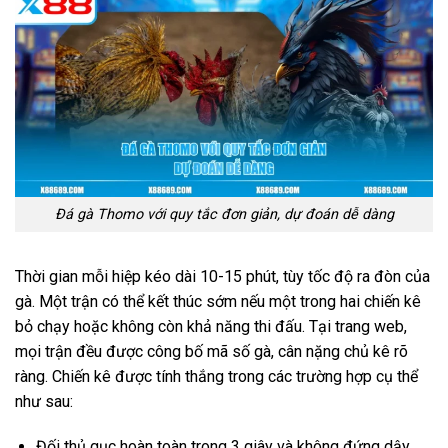
Đá gà Thomo với quy tắc đơn giản, dự đoán dễ dàng
Thời gian mỗi hiệp kéo dài 10-15 phút, tùy tốc độ ra đòn của
gà. Một trận có thể kết thúc sớm nếu một trong hai chiến kê
bỏ chạy hoặc không còn khả năng thi đấu. Tại trang web,
mọi trận đều được công bố mã số gà, cân nặng chủ kê rõ
ràng. Chiến kê được tính thắng trong các trường hợp cụ thể
như sau:
Đối thủ gục hoàn toàn trong 3 giây và không đứng dậy.