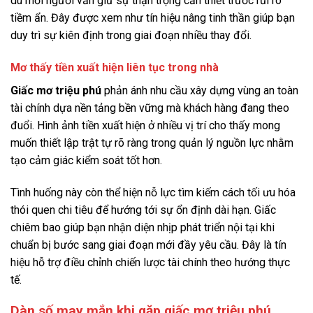
dù mỗi người vẫn giữ sự thận trọng cần thiết trước rủi ro
tiềm ẩn. Đây được xem như tín hiệu nâng tinh thần giúp bạn
duy trì sự kiên định trong giai đoạn nhiều thay đổi.
Mơ thấy tiền xuất hiện liên tục trong nhà
Giấc mơ triệu phú
phản ánh nhu cầu xây dựng vùng an toàn
tài chính dựa nền tảng bền vững mà khách hàng đang theo
đuổi. Hình ảnh tiền xuất hiện ở nhiều vị trí cho thấy mong
muốn thiết lập trật tự rõ ràng trong quản lý nguồn lực nhằm
tạo cảm giác kiểm soát tốt hơn.
Tình huống này còn thể hiện nỗ lực tìm kiếm cách tối ưu hóa
thói quen chi tiêu để hướng tới sự ổn định dài hạn. Giấc
chiêm bao giúp bạn nhận diện nhịp phát triển nội tại khi
chuẩn bị bước sang giai đoạn mới đầy yêu cầu. Đây là tín
hiệu hỗ trợ điều chỉnh chiến lược tài chính theo hướng thực
tế.
Dàn số may mắn khi gặp giấc mơ triệu phú