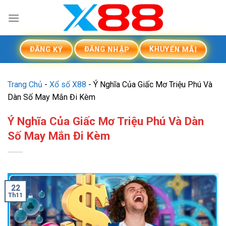
Skip
to
content
KHUYẾN MÃI
ĐĂNG NHẬP
ĐĂNG KÝ
Trang Chủ
-
Xổ số X88
-
Ý Nghĩa Của Giấc Mơ Triệu Phú Và
Dàn Số May Mắn Đi Kèm
Ý Nghĩa Của Giấc Mơ Triệu Phú Và Dàn
Số May Mắn Đi Kèm
22
Th11