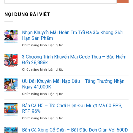
NỘI DUNG BÀI VIÉT
Nhận Khuyến Mãi Hoàn Trả Tối Đa 3% Không Giới
Hạn Sản Phẩm
ở
Chức năng bình luận bị tắt
Nhận
Khuyến
3 Chương Trình Khuyến Mãi Cược Thua – Bảo Hiểm
Mãi
Đến 28,888k
Hoàn
ở
Chức năng bình luận bị tắt
Trả
3
Tối
Chương
Ưu Đãi Khuyến Mãi Nạp Đầu – Tặng Thưởng Nhận
Đa
Trình
3%
Ngay 41,000K
Khuyến
Không
ở
Chức năng bình luận bị tắt
Mãi
Giới
Ưu
Cược
Hạn
Đãi
Bắn Cá H5 – Trò Chơi Hiện Đại Mượt Mà 60 FPS,
Thua
Sản
Khuyến
–
RTP 96%
Phẩm
Mãi
Bảo
ở
Chức năng bình luận bị tắt
Nạp
Hiểm
Bắn
Đầu
Đến
Cá
Bắn Cá Xèng Cổ Điển – Bắt Đầu Đơn Giản Với 500Đ
–
28,888k