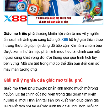
Giấc mơ triệu phú
thường khiến hội viên tò mò về ý nghĩa
ẩn sau hình ảnh giàu sang bất ngờ,
X88
hỗ trợ giải thích theo
hướng thực tế giúp nội dung dễ tiếp cận. Khi nằm chiêm bao
được xem như tín hiệu phản ánh mục tiêu tài chính của mỗi
người cùng khát vọng đổi đời thông qua quá trình tích lũy
bền vững. Mỗi chi tiết trong mơ có thể dẫn bạn đến dàn số
may mắn tương ứng.
Giải mã ý nghĩa của giấc mơ triệu phú
Giấc mơ triệu phú
thường phản ánh mong muốn mở rộng
nguồn lực tài chính của hội viên trong giai đoạn tìm kiếm
hướng đi mới. Hình ảnh tài sản lớn xuất hiện giúp đánh giá
lại quyết tâm nội tại để xác định mục tiêu phù hợp. Mỗi chi