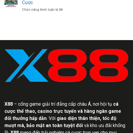
H5
Tặng
Cược
–
Thưởng
ở
Chức năng bình luận bị tắt
Trò
Nhận
Bắn
Chơi
Ngay
Cá
Hiện
41,000K
Xèng
Đại
Cổ
Mượt
Điển
Mà
–
60
Bắt
FPS,
Đầu
RTP
Đơn
96%
Giản
Với
500Đ
Cược
X88
– cổng game giải trí đẳng cấp châu Á, nơi hội tụ
cá
cược thể thao, casino trực tuyến và hàng ngàn game
đổi thưởng hấp dẫn
. Với
giao diện thân thiện, tốc độ
mượt mà, bảo mật an toàn tuyệt đối
và kho ưu đãi khổng
lồ,
X88
mang đến trải nghiệm cá cược trọn vẹn cho mọi